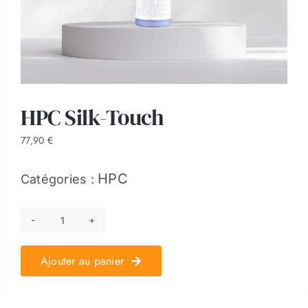
HPC Silk-Touch
77,90
€
HPC
Catégories :
quantité
de
Ajouter au panier
HPC
Silk-
Touch